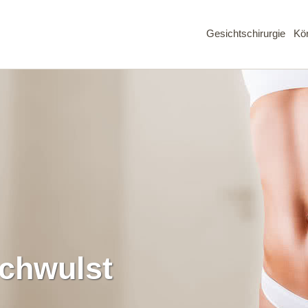
Gesichtschirurgie
Kör
chwulst